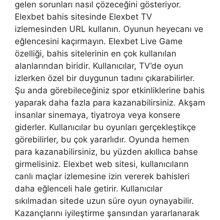
gelen sorunları nasıl çözeceğini gösteriyor.
Elexbet bahis sitesinde Elexbet TV
izlemesinden URL kullanın. Oyunun heyecanı ve
eğlencesini kaçırmayın. Elexbet Live Game
özelliği, bahis sitelerinin en çok kullanılan
alanlarından biridir. Kullanıcılar, TV’de oyun
izlerken özel bir duygunun tadını çıkarabilirler.
Şu anda görebileceğiniz spor etkinliklerine bahis
yaparak daha fazla para kazanabilirsiniz. Akşam
insanlar sinemaya, tiyatroya veya konsere
giderler. Kullanıcılar bu oyunları gerçekleştikçe
görebilirler, bu çok yararlıdır. Oyunda hemen
para kazanabilirsiniz, bu yüzden akıllıca bahse
girmelisiniz. Elexbet web sitesi, kullanıcıların
canlı maçlar izlemesine izin vererek bahisleri
daha eğlenceli hale getirir. Kullanıcılar
sıkılmadan sitede uzun süre oyun oynayabilir.
Kazançlarını iyileştirme şansından yararlanarak