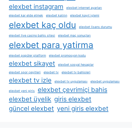
elexbet instagram
elexbet i̇nternet ayarları
elexbet kar elde etmek
elexbet katılın
elexbet kayıt i̇şlemi
elexbet kaç oldu
elexbet lisans durumu
elexbet live casino bahis sitesi
elexbet maç sonuçları
elexbet para yatirma
elexbet popüler platform
elexbet promosyon kodu
elexbet sikayet
elexbet sosyal hesaplar
elexbet spor çeşitleri
elexbet tv
elexbet tv bahisleri
elexbet tv izle
elexbet tv uygulaması
elexbet uygulaması
elexbet çevrimiçi bahis
elexbet yeni giris
elexbet üyelik
giris elexbet
güncel elexbet
yeni giris elexbet