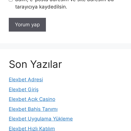
tarayıcıya kaydedilsin.
Son Yazılar
Elexbet Adresi
Elexbet Giriş
Elexbet Açık Casino
Elexbet Bahis Tanımı
Elexbet Uygulama Yükleme
Elexbet Hızlı Katılım