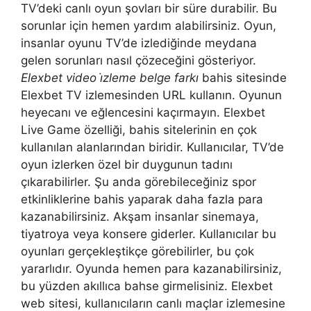
TV’deki canlı oyun şovları bir süre durabilir. Bu
sorunlar için hemen yardım alabilirsiniz. Oyun,
insanlar oyunu TV’de izlediğinde meydana
gelen sorunları nasıl çözeceğini gösteriyor.
Elexbet video i̇zleme belge farkı
bahis sitesinde
Elexbet TV izlemesinden URL kullanın. Oyunun
heyecanı ve eğlencesini kaçırmayın. Elexbet
Live Game özelliği, bahis sitelerinin en çok
kullanılan alanlarından biridir. Kullanıcılar, TV’de
oyun izlerken özel bir duygunun tadını
çıkarabilirler. Şu anda görebileceğiniz spor
etkinliklerine bahis yaparak daha fazla para
kazanabilirsiniz. Akşam insanlar sinemaya,
tiyatroya veya konsere giderler. Kullanıcılar bu
oyunları gerçekleştikçe görebilirler, bu çok
yararlıdır. Oyunda hemen para kazanabilirsiniz,
bu yüzden akıllıca bahse girmelisiniz. Elexbet
web sitesi, kullanıcıların canlı maçlar izlemesine