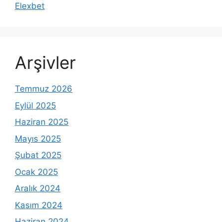
Elexbet
Arşivler
Temmuz 2026
Eylül 2025
Haziran 2025
Mayıs 2025
Şubat 2025
Ocak 2025
Aralık 2024
Kasım 2024
Haziran 2024