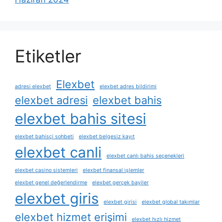
Etiketler
Elexbet
adresi elexbet
elexbet adres bildirimi
elexbet adresi
elexbet bahis
elexbet bahis sitesi
elexbet bahisçi sohbeti
elexbet belgesiz kayıt
elexbet canli
elexbet canlı bahis seçenekleri
elexbet casino sistemleri
elexbet finansal i̇şlemler
elexbet genel değerlendirme
elexbet gerçek bayiler
elexbet giris
elexbet girisi
elexbet global takımlar
elexbet hizmet erişimi
elexbet hızlı hizmet