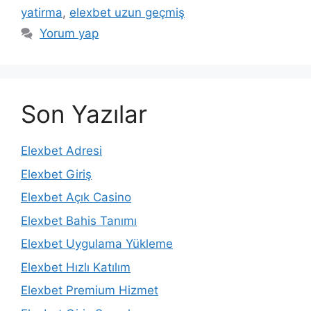
yatirma
,
elexbet uzun geçmiş
Yorum yap
Son Yazılar
Elexbet Adresi
Elexbet Giriş
Elexbet Açık Casino
Elexbet Bahis Tanımı
Elexbet Uygulama Yükleme
Elexbet Hızlı Katılım
Elexbet Premium Hizmet