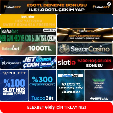
×
ELEXBET GİRİŞ İÇİN TIKLAYINIZ!