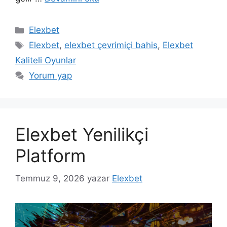
Kategoriler
Elexbet
Etiketler
Elexbet
,
elexbet çevrimiçi bahis
,
Elexbet
Kaliteli Oyunlar
Yorum yap
Elexbet Yenilikçi
Platform
Temmuz 9, 2026
yazar
Elexbet