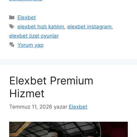
Kategoriler
Elexbet
Etiketler
elexbet hızlı katılım
,
elexbet instagram
,
elexbet özel oyunlar
Yorum yap
Elexbet Premium
Hizmet
Temmuz 11, 2026
yazar
Elexbet