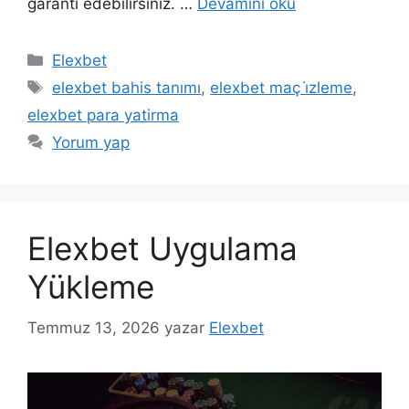
garanti edebilirsiniz. …
Devamını oku
Kategoriler
Elexbet
Etiketler
elexbet bahis tanımı
,
elexbet maç i̇zleme
,
elexbet para yatirma
Yorum yap
Elexbet Uygulama
Yükleme
Temmuz 13, 2026
yazar
Elexbet