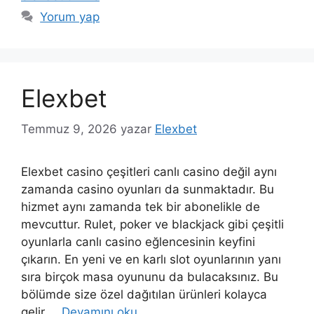
Yorum yap
Elexbet
Temmuz 9, 2026
yazar
Elexbet
Elexbet casino çeşitleri canlı casino değil aynı
zamanda casino oyunları da sunmaktadır. Bu
hizmet aynı zamanda tek bir abonelikle de
mevcuttur. Rulet, poker ve blackjack gibi çeşitli
oyunlarla canlı casino eğlencesinin keyfini
çıkarın. En yeni ve en karlı slot oyunlarının yanı
sıra birçok masa oyununu da bulacaksınız. Bu
bölümde size özel dağıtılan ürünleri kolayca
gelir …
Devamını oku