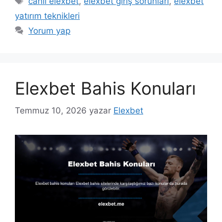
canli elexbet
,
elexbet giriş sorunları
,
elexbet
yatırım teknikleri
Yorum yap
Elexbet Bahis Konuları
Temmuz 10, 2026
yazar
Elexbet