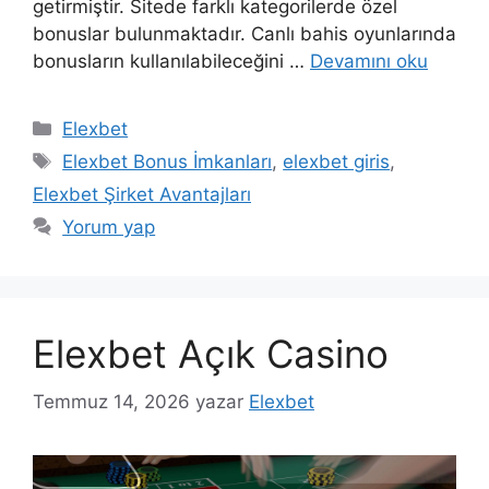
getirmiştir. Sitede farklı kategorilerde özel
bonuslar bulunmaktadır. Canlı bahis oyunlarında
bonusların kullanılabileceğini …
Devamını oku
Kategoriler
Elexbet
Etiketler
Elexbet Bonus İmkanları
,
elexbet giris
,
Elexbet Şirket Avantajları
Yorum yap
Elexbet Açık Casino
Temmuz 14, 2026
yazar
Elexbet