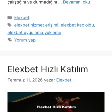
çalıştığını ve durmadığını …
Devamını oku
Kategoriler
Elexbet
Etiketler
elexbet hizmet erişimi
,
elexbet kaç oldu
,
elexbet uygulama yükleme
Yorum yap
Elexbet Hızlı Katılım
Temmuz 11, 2026
yazar
Elexbet