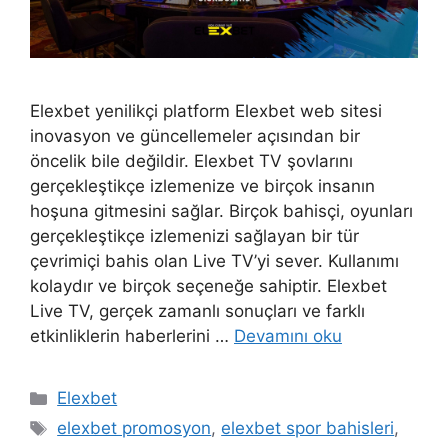
Elexbet yenilikçi platform Elexbet web sitesi
inovasyon ve güncellemeler açısından bir
öncelik bile değildir. Elexbet TV şovlarını
gerçekleştikçe izlemenize ve birçok insanın
hoşuna gitmesini sağlar. Birçok bahisçi, oyunları
gerçekleştikçe izlemenizi sağlayan bir tür
çevrimiçi bahis olan Live TV’yi sever. Kullanımı
kolaydır ve birçok seçeneğe sahiptir. Elexbet
Live TV, gerçek zamanlı sonuçları ve farklı
etkinliklerin haberlerini …
Devamını oku
Kategoriler
Elexbet
Etiketler
elexbet promosyon
,
elexbet spor bahisleri
,