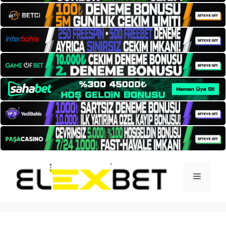
İçeriğe
atla
Menü