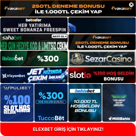
×
ELEXBET GİRİŞ İÇİN TIKLAYINIZ!