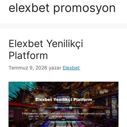
elexbet promosyon
Elexbet Yenilikçi
Platform
Temmuz 9, 2026
yazar
Elexbet